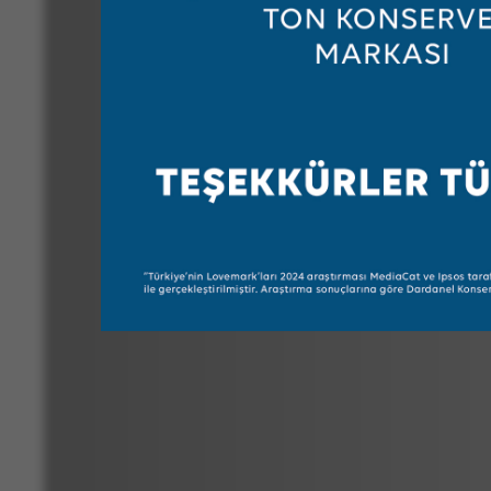
Okyanustan sofralarınıza balığın sağlık
dolu hikayesi.