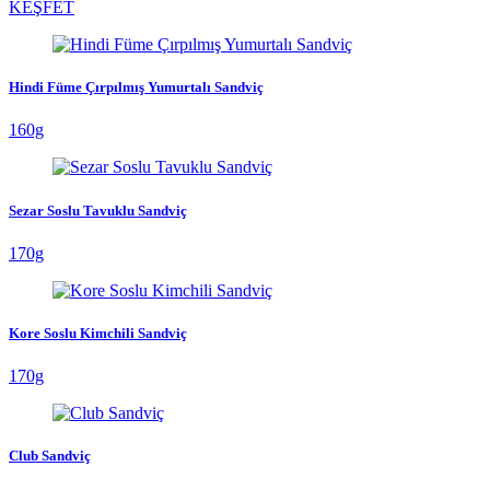
KEŞFET
Hindi Füme Çırpılmış Yumurtalı Sandviç
160g
Sezar Soslu Tavuklu Sandviç
170g
Kore Soslu Kimchili Sandviç
170g
Club Sandviç