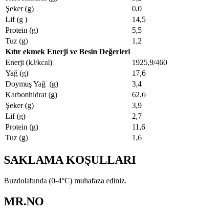
Şeker (g)
0,0
Lif (g )
14,5
Protein (g)
5,5
Tuz (g)
1,2
Kıtır ekmek Enerji ve Besin Değerleri
Enerji (kJ/kcal)
1925,9/460
Yağ (g)
17,6
Doymuş Yağ (g)
3,4
Karbonhidrat (g)
62,6
Şeker (g)
3,9
Lif (g)
2,7
Protein (g)
11,6
Tuz (g)
1,6
SAKLAMA KOŞULLARI
Buzdolabında (0-4°C) muhafaza ediniz.
MR.NO