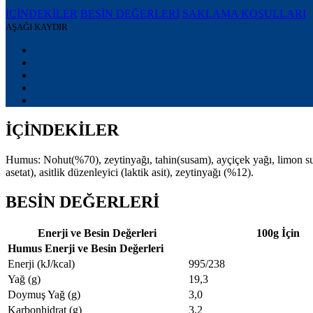
İÇİNDEKİLER
BESİN DEĞERLERİ
SAKLAMA KOŞULLARI
AŞAĞI KAYDIR
İÇİNDEKİLER
Humus: Nohut(%70), zeytinyağı, tahin(susam), ayçiçek yağı, limon suyu
asetat), asitlik düzenleyici (laktik asit), zeytinyağı (%12).
BESİN DEĞERLERİ
Enerji ve Besin Değerleri
100g İçin
Humus Enerji ve Besin Değerleri
Enerji (kJ/kcal)
995/238
Yağ (g)
19,3
Doymuş Yağ (g)
3,0
Karbonhidrat (g)
3,2